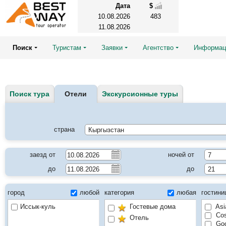
Дата
$
10.08.2026
483
11.08.2026
Поиск
Туристам
Заявки
Агентство
Информац
Поиск тура
Отели
Экскурсионные туры
страна
заезд от
ночей от
до
до
город
любой
категория
любая
гостин
Иссык-куль
Гостевые дома
Asi
Cos
Отель
Goo