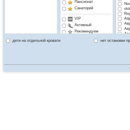
Пансионат
Nov
Санаторий
olo
Roy
VIP
Абр
Авр
Активный
Авр
Рекомендуем
Ази
Семейный
Ак-
дети на отдельной кровати
нет остановки п
Ак-
Экскурсионный
АК-
Ак-
Аку
Ала
Алт
Алт
Алт
Асы
Аян
Бай
Бай
Вав
Взм
Воя
Гол
Гол
Гос